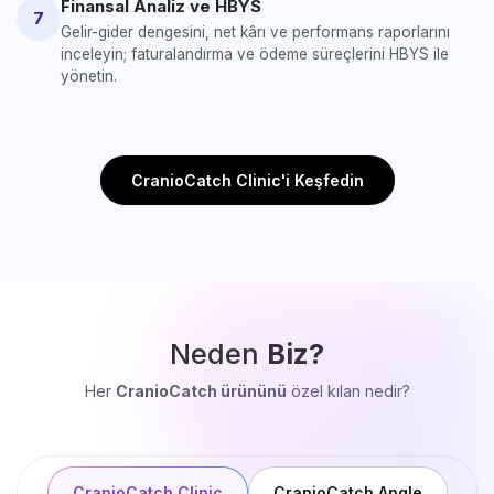
Finansal Analiz ve HBYS
7
Gelir-gider dengesini, net kârı ve performans raporlarını
inceleyin; faturalandırma ve ödeme süreçlerini HBYS ile
yönetin.
CranioCatch Clinic'i Keşfedin
Neden
Biz?
Her
CranioCatch ürününü
özel kılan nedir?
CranioCatch Clinic
CranioCatch Angle