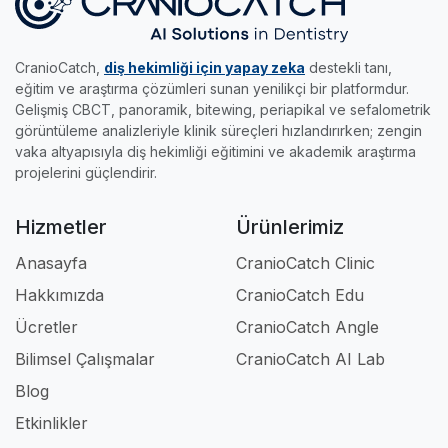
•
Edu Modülü:
Gerçek radyolojik vakalar ve
yakalayıp sertifikanızı kapın.
genç meslektaşlarımız için tasarlandı.
akıllı sınavlarla, klinikteki pratik eğitimini dilediği
her yere taşımak ve kendi hızında uzmanlaşmak
CranioCatch,
diş hekimliği için yapay zeka
destekli tanı,
isteyenlerin asistanıdır.
eğitim ve araştırma çözümleri sunan yenilikçi bir platformdur.
Gelişmiş CBCT, panoramik, bitewing, periapikal ve sefalometrik
Kısacası; klinikte, akademide ve eğitimde iş
görüntüleme analizleriyle klinik süreçleri hızlandırırken; zengin
akışınızı tamamen profesyonel hale getiren en
vaka altyapısıyla diş hekimliği eğitimini ve akademik araştırma
güçlü dijital ortağınızdır.
projelerini güçlendirir.
Hizmetler
Ürünlerimiz
Anasayfa
CranioCatch Clinic
Hakkımızda
CranioCatch Edu
Ücretler
CranioCatch Angle
Bilimsel Çalışmalar
CranioCatch AI Lab
Blog
Etkinlikler