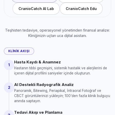
CranioCatch AI Lab
CranioCatch Edu
Teşhisten tedaviye, operasyonel yönetimden finansal analize:
Kliniğinizin uçtan uca dijital asistanı.
KLINIK AKIŞI
Hasta Kaydı & Anamnez
1
Hastanın tıbbi geçmişini, sistemik hastalık ve alerjilerini de
içeren dijital profilini saniyeler içinde oluşturun.
AI Destekli Radyografik Analiz
2
Panoramik, Bitewing, Periapikal, İntraoral Fotoğraf ve
CBCT görüntülerinizi yükleyin; 100'den fazla klinik bulguyu
anında saptayın.
Tedavi Akışı ve Planlama