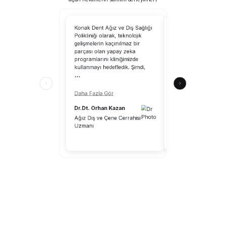
Konak Dent Ağız ve Diş Sağlığı
CranioCatch’i kullanm
Polikliniği olarak, teknolojik
tarayabilirsiniz; yapa
gelişmelerin kaçınılmaz bir
uzmanlık alanımıza 
parçası olan yapay zeka
katkılar sağlayacaktır
programlarını kliniğimizde
CranioCatch, klinik ç
kullanmayı hedefledik. Şimdi,
ortamındaki hekimle
...
katkılar sunuyor.
...
Daha Fazla Gör
Daha Fazla Gör
Dr.Dt. Orhan Kazan
Dr.Dt. Aykut Önal
Ağız Diş ve Çene Cerrahisi
Uzmanı
Diş Hekimi