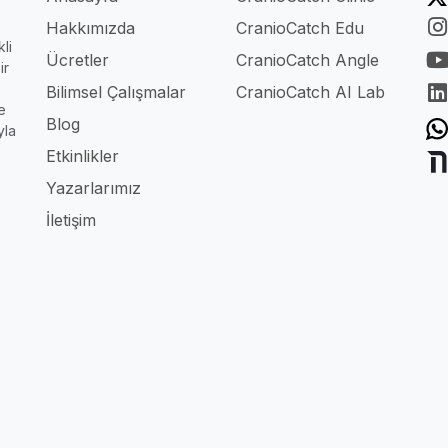
Hakkımızda
CranioCatch Edu
li
Ücretler
CranioCatch Angle
ir
Bilimsel Çalışmalar
CranioCatch AI Lab
e
Blog
yla
Etkinlikler
Yazarlarımız
İletişim