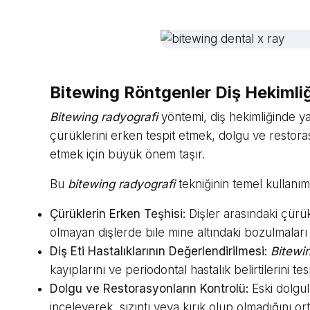
Bitewing Röntgenler Diş Hekimliğ
Bitewing radyografi
yöntemi, diş hekimliğinde ya
çürüklerini erken tespit etmek, dolgu ve restoras
etmek için büyük önem taşır.
Bu
bitewing radyografi
tekniğinin temel kullanım 
Çürüklerin Erken Teşhisi:
Dişler arasındaki çürü
olmayan dişlerde bile mine altındaki bozulmaları t
Diş Eti Hastalıklarının Değerlendirilmesi:
Bitewin
kayıplarını ve periodontal hastalık belirtilerini tesp
Dolgu ve Restorasyonların Kontrolü:
Eski dolgul
inceleyerek, sızıntı veya kırık olup olmadığını or