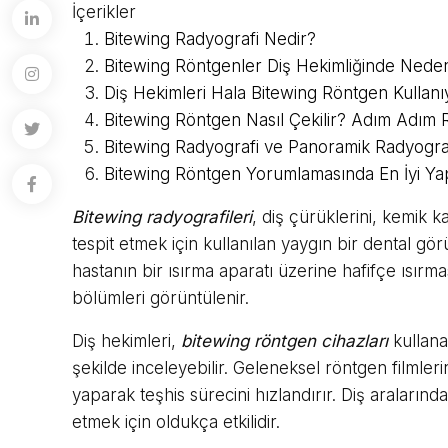
İçerikler
Bitewing Radyografi Nedir?
Bitewing Röntgenler Diş Hekimliğinde Neden 
Diş Hekimleri Hala Bitewing Röntgen Kullan
Bitewing Röntgen Nasıl Çekilir? Adım Adım
Bitewing Radyografi ve Panoramik Radyograf
Bitewing Röntgen Yorumlamasında En İyi Y
Bitewing radyografileri
, diş çürüklerini, kemik k
tespit etmek için kullanılan yaygın bir dental g
hastanın bir ısırma aparatı üzerine hafifçe ısırm
bölümleri görüntülenir.
Diş hekimleri,
bitewing röntgen cihazları
kullanar
şekilde inceleyebilir. Geleneksel röntgen filmler
yaparak teşhis sürecini hızlandırır. Diş aralarınd
etmek için oldukça etkilidir.