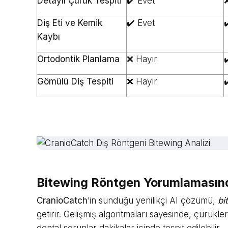
Detaylı Çürük Tespiti
✔️ Evet
❌
Diş Eti ve Kemik
✔️ Evet
✔
Kaybı
Ortodontik Planlama
❌ Hayır
✔
Gömülü Diş Tespiti
❌ Hayır
✔
Bitewing Röntgen Yorumlamasınd
CranioCatch
’in sunduğu yenilikçi AI çözümü,
bi
getirir. Gelişmiş algoritmaları sayesinde, çürükl