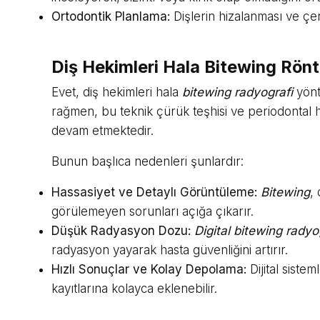
Ortodontik Planlama:
Dişlerin hizalanması ve çen
Diş Hekimleri Hala Bitewing Rön
Evet, diş hekimleri hala
bitewing radyografi
yönt
rağmen, bu teknik çürük teşhisi ve periodontal ha
devam etmektedir.
Bunun başlıca nedenleri şunlardır:
Hassasiyet ve Detaylı Görüntüleme:
Bitewing
,
görülemeyen sorunları açığa çıkarır.
Düşük Radyasyon Dozu:
Digital bitewing radyo
radyasyon yayarak hasta güvenliğini artırır.
Hızlı Sonuçlar ve Kolay Depolama:
Dijital siste
kayıtlarına kolayca eklenebilir.