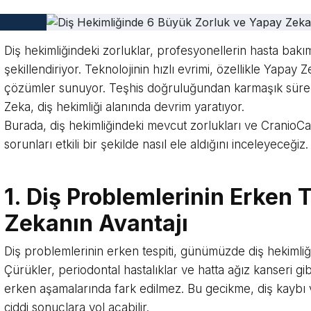
Diş hekimliğindeki zorluklar, profesyonellerin hasta bakı
şekillendiriyor. Teknolojinin hızlı evrimi, özellikle Yapay 
çözümler sunuyor. Teşhis doğruluğundan karmaşık süreçl
Zeka, diş hekimliği alanında devrim yaratıyor.
Burada, diş hekimliğindeki mevcut zorlukları ve CranioCa
sorunları etkili bir şekilde nasıl ele aldığını inceleyeceğiz.
1. Diş Problemlerinin Erken 
Zekanın Avantajı
Diş problemlerinin erken tespiti, günümüzde diş hekimliği
Çürükler, periodontal hastalıklar ve hatta ağız kanseri gib
erken aşamalarında fark edilmez. Bu gecikme, diş kaybı v
ciddi sonuçlara yol açabilir.