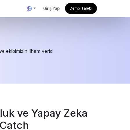
Giriş Yap
Demo Talebi
e ekibimizin ilham verici
luk ve Yapay Zeka
oCatch