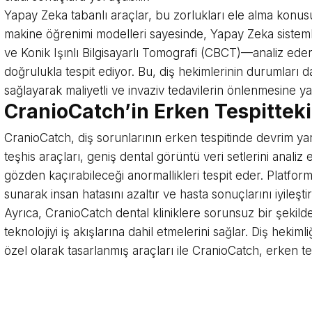
Yapay Zeka tabanlı araçlar, bu zorlukları ele alma konus
makine öğrenimi modelleri sayesinde, Yapay Zeka sistem
ve Konik Işınlı Bilgisayarlı Tomografi (CBCT)—analiz eder
doğrulukla tespit ediyor. Bu, diş hekimlerinin durumları 
sağlayarak maliyetli ve invaziv tedavilerin önlenmesine ya
CranioCatch’in Erken Tespitteki
CranioCatch, diş sorunlarının erken tespitinde devrim yar
teşhis araçları, geniş dental görüntü veri setlerini anali
gözden kaçırabileceği anormallikleri tespit eder. Platform,
sunarak insan hatasını azaltır ve hasta sonuçlarını iyileştiri
Ayrıca, CranioCatch dental kliniklere sorunsuz bir şekild
teknolojiyi iş akışlarına dahil etmelerini sağlar. Diş heki
özel olarak tasarlanmış araçları ile CranioCatch, erken teş