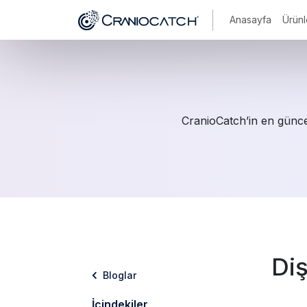
Anasayfa
Ürünl
CranioCatch’in en güncel
Di
Bloglar
İçindekiler