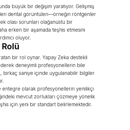
unda büyük bir değişim yaratıyor. Gelişmiş
leri dental görüntüleri—örneğin röntgenler
ek olası sorunları olağanüstü bir
daha erken bir aşamada teşhis etmesini
rdımcı oluyor.
 Rolü
atan bir rol oynar. Yapay Zeka destekli
z ederek deneyimli profesyonellerin bile
 birkaç saniye içinde uygulanabilir bilgiler
r.
e entegre olarak profesyonellerin yenilikçi
mliğindeki mevcut zorlukları çözmeye yönelik
his için yeni bir standart belirlemektedir.