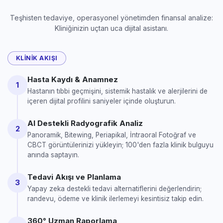
Teşhisten tedaviye, operasyonel yönetimden finansal analize:
Kliniğinizin uçtan uca dijital asistanı.
KLINIK AKIŞI
Hasta Kaydı & Anamnez
1
Hastanın tıbbi geçmişini, sistemik hastalık ve alerjilerini de
içeren dijital profilini saniyeler içinde oluşturun.
AI Destekli Radyografik Analiz
2
Panoramik, Bitewing, Periapikal, İntraoral Fotoğraf ve
CBCT görüntülerinizi yükleyin; 100'den fazla klinik bulguyu
anında saptayın.
Tedavi Akışı ve Planlama
3
Yapay zeka destekli tedavi alternatiflerini değerlendirin;
randevu, ödeme ve klinik ilerlemeyi kesintisiz takip edin.
360° Uzman Raporlama