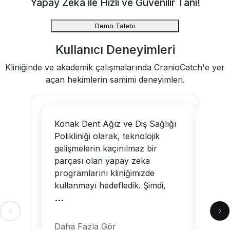
Yapay Zeka ile Hızlı ve Güvenilir Tanı!
Demo Talebi
Kullanıcı Deneyimleri
Kliniğinde ve akademik çalışmalarında CranioCatch'e yer
açan hekimlerin samimi deneyimleri.
Konak Dent Ağız ve Diş Sağlığı
Crani
Polikliniği olarak, teknolojik
taray
gelişmelerin kaçınılmaz bir
uzman
parçası olan yapay zeka
katkı
programlarını kliniğimizde
Crani
kullanmayı hedefledik. Şimdi,
ortam
...
katkı
...
Daha Fazla Gör