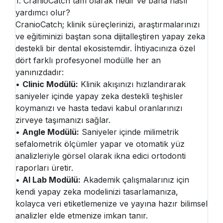
1. CranioCatch tam olarak nedir ve bana nasıl
yardımcı olur?
CranioCatch; klinik süreçlerinizi, araştırmalarınızı
ve eğitiminizi baştan sona dijitalleştiren yapay zeka
destekli bir dental ekosistemdir. İhtiyacınıza özel
dört farklı profesyonel modülle her an
yanınızdadır:
•
Clinic Modülü:
Klinik akışınızı hızlandırarak
saniyeler içinde yapay zeka destekli teşhisler
koymanızı ve hasta tedavi kabul oranlarınızı
zirveye taşımanızı sağlar.
•
Angle Modülü:
Saniyeler içinde milimetrik
sefalometrik ölçümler yapar ve otomatik yüz
analizleriyle görsel olarak ikna edici ortodonti
raporları üretir.
•
AI Lab Modülü:
Akademik çalışmalarınız için
kendi yapay zeka modelinizi tasarlamanıza,
kolayca veri etiketlemenize ve yayına hazır bilimsel
analizler elde etmenize imkan tanır.