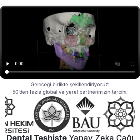
Geleceği birlikte şekillendiriyoruz:
50’den fazla global ve yerel partnerimizin tercihi.
Dental Teşhiste
Yapay Zeka Çağı