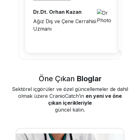
Daha
Dr.Dt. Orhan Kazan
Dr.Dt
Ağız Diş ve Çene Cerrahisi
Uzmanı
Diş H
Öne Çıkan
Bloglar
Sektörel içgörüler ve özel güncellemeler de dahil
olmak üzere CranioCatch’in
en yeni ve öne
çıkan içerikleriyle
güncel kalın.