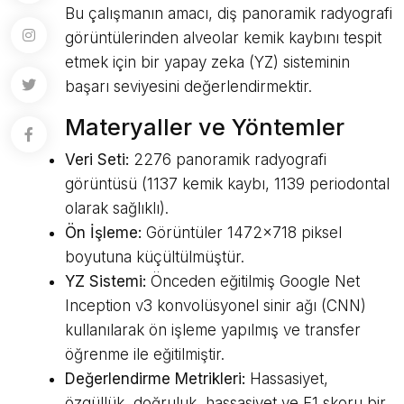
Bu çalışmanın amacı, diş panoramik radyografi
görüntülerinden alveolar kemik kaybını tespit
etmek için bir yapay zeka (YZ) sisteminin
başarı seviyesini değerlendirmektir.
Materyaller ve Yöntemler
Veri Seti:
2276 panoramik radyografi
görüntüsü (1137 kemik kaybı, 1139 periodontal
olarak sağlıklı).
Ön İşleme:
Görüntüler 1472x718 piksel
boyutuna küçültülmüştür.
YZ Sistemi:
Önceden eğitilmiş Google Net
Inception v3 konvolüsyonel sinir ağı (CNN)
kullanılarak ön işleme yapılmış ve transfer
öğrenme ile eğitilmiştir.
Değerlendirme Metrikleri:
Hassasiyet,
özgüllük, doğruluk, hassasiyet ve F1 skoru bir