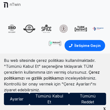
nTwin
İletişime Geçin
Bu web sitesinde çerez politikası kullanılmaktadır.
"Tümünü Kabul Et" seçeneğine tıklayarak TÜM
Türkçe
İngilizce
çerezlerin kullanımına izin vermiş olursunuz.
Çerez
politikamızı
ve
gizlilik politikamızı
inceleyebilirsiniz.
Çerez Politikası
Portal Aydınlatma Metni
Gizlilik Politikası
Kontrollü bir onay vermek için "Çerez Ayarları"nı
Şartlar ve Koşullar
Bilgi Güvenliği Politikası
ziyaret edebilirsiniz.
© Tüm hakları saklıdır. 2025
Tümünü Kabul
Tümünü
Ayarlar
Et
Reddet