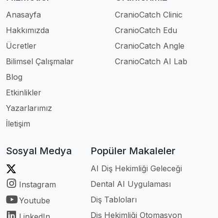
Anasayfa
CranioCatch Clinic
Hakkımızda
CranioCatch Edu
Ücretler
CranioCatch Angle
Bilimsel Çalışmalar
CranioCatch AI Lab
Blog
Etkinlikler
Yazarlarımız
İletişim
Sosyal Medya
Popüler Makaleler
AI Diş Hekimliği Geleceği
Dental AI Uygulaması
Instagram
Diş Tabloları
Youtube
Diş Hekimliği Otomasyon
LinkedIn