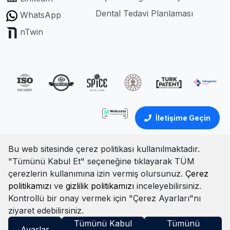
Dental Tedavi Planlaması
WhatsApp
nTwin
İletişime Geçin
Bu web sitesinde çerez politikası kullanılmaktadır.
"Tümünü Kabul Et" seçeneğine tıklayarak TÜM
Türkçe
İngilizce
çerezlerin kullanımına izin vermiş olursunuz.
Çerez
politikamızı
ve
gizlilik politikamızı
inceleyebilirsiniz.
Çerez Politikası
Portal Aydınlatma Metni
Gizlilik Politikası
Kontrollü bir onay vermek için "Çerez Ayarları"nı
Şartlar ve Koşullar
Bilgi Güvenliği Politikası
ziyaret edebilirsiniz.
© Tüm hakları saklıdır. 2025
Tümünü Kabul
Tümünü
Ayarlar