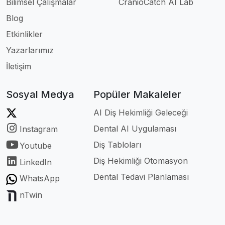
Bilimsel Çalışmalar
CranioCatch AI Lab
Blog
Etkinlikler
Yazarlarımız
İletişim
Sosyal Medya
Popüler Makaleler
AI Diş Hekimliği Geleceği
Dental AI Uygulaması
Instagram
Diş Tabloları
Youtube
Diş Hekimliği Otomasyon
LinkedIn
Dental Tedavi Planlaması
WhatsApp
nTwin