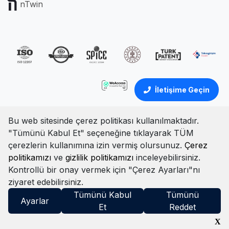
nTwin
İletişime Geçin
Bu web sitesinde çerez politikası kullanılmaktadır.
"Tümünü Kabul Et" seçeneğine tıklayarak TÜM
Türkçe
İngilizce
çerezlerin kullanımına izin vermiş olursunuz.
Çerez
politikamızı
ve
gizlilik politikamızı
inceleyebilirsiniz.
Çerez Politikası
Portal Aydınlatma Metni
Gizlilik Politikası
Kontrollü bir onay vermek için "Çerez Ayarları"nı
Şartlar ve Koşullar
Bilgi Güvenliği Politikası
ziyaret edebilirsiniz.
© Tüm hakları saklıdır. 2025
Tümünü Kabul
Tümünü
Ayarlar
Et
Reddet