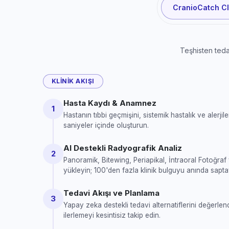
CranioCatch Cl
Teşhisten tedav
KLINIK AKIŞI
Hasta Kaydı & Anamnez
1
Hastanın tıbbi geçmişini, sistemik hastalık ve alerjileri
saniyeler içinde oluşturun.
AI Destekli Radyografik Analiz
2
Panoramik, Bitewing, Periapikal, İntraoral Fotoğraf
yükleyin; 100'den fazla klinik bulguyu anında sapta
Tedavi Akışı ve Planlama
3
Yapay zeka destekli tedavi alternatiflerini değerlen
ilerlemeyi kesintisiz takip edin.