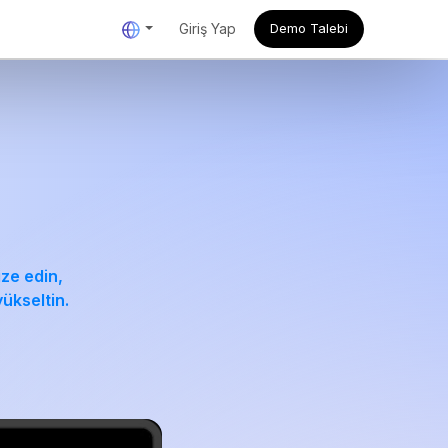
Giriş Yap
Demo Talebi
ize edin,
yükseltin.