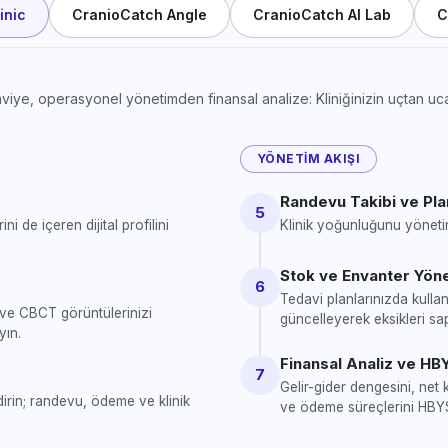
inic
CranioCatch Angle
CranioCatch AI Lab
C
iye, operasyonel yönetimden finansal analize: Kliniğinizin uçtan uca d
YÖNETIM AKIŞI
Randevu Takibi ve Pl
5
ni de içeren dijital profilini
Klinik yoğunluğunu yönetin
Stok ve Envanter Yöne
6
Tedavi planlarınızda kullan
 ve CBCT görüntülerinizi
güncelleyerek eksikleri sa
yın.
Finansal Analiz ve HB
7
Gelir-gider dengesini, net 
dirin; randevu, ödeme ve klinik
ve ödeme süreçlerini HBYS