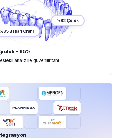
%92 Çürük
%95 Başarı Oranı
ruluk - 95%
tekli analiz ile güvenilir tanı.
ntegrasyon