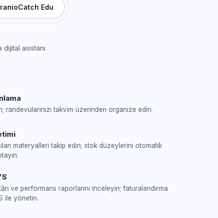
ranioCatch Edu
ijital asistanı.
anlama
; randevularınızı takvim üzerinden organize edin.
timi
ılan materyalleri takip edin; stok düzeylerini otomatik
ptayın.
YS
kârı ve performans raporlarını inceleyin; faturalandırma
 ile yönetin.