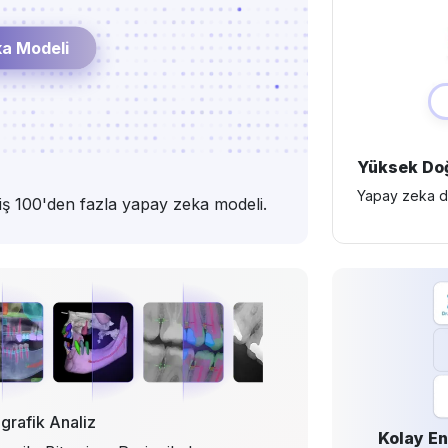
a Modeli
Yüksek Doğ
Yapay zeka des
miş 100'den fazla yapay zeka modeli.
grafik Analiz
Kolay E