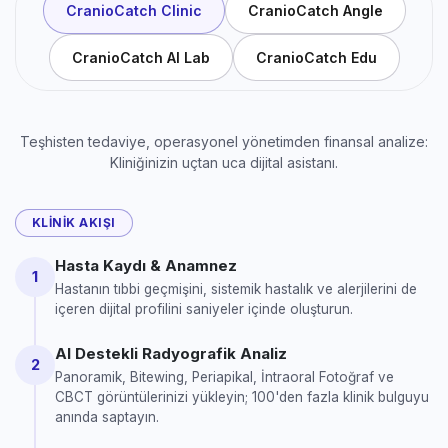
CranioCatch Clinic
CranioCatch Angle
CranioCatch AI Lab
CranioCatch Edu
Teşhisten tedaviye, operasyonel yönetimden finansal analize:
Kliniğinizin uçtan uca dijital asistanı.
KLINIK AKIŞI
Hasta Kaydı & Anamnez
1
Hastanın tıbbi geçmişini, sistemik hastalık ve alerjilerini de
içeren dijital profilini saniyeler içinde oluşturun.
AI Destekli Radyografik Analiz
2
Panoramik, Bitewing, Periapikal, İntraoral Fotoğraf ve
CBCT görüntülerinizi yükleyin; 100'den fazla klinik bulguyu
anında saptayın.