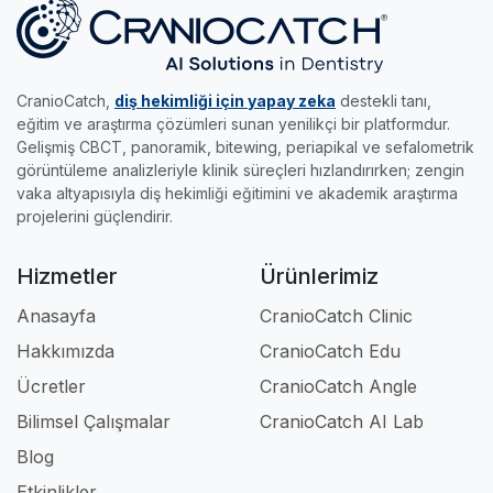
bilimsel analizler elde etmenize imkan tanır.
yapın, akıllı sınavları çözün ve %70 başarıyı
becerilerini keyifle uzmanlığa taşımak isteyen
•
Edu Modülü:
Gerçek radyolojik vakalar ve
yakalayıp sertifikanızı kapın.
genç meslektaşlarımız için tasarlandı.
akıllı sınavlarla, klinikteki pratik eğitimini dilediği
her yere taşımak ve kendi hızında uzmanlaşmak
CranioCatch,
diş hekimliği için yapay zeka
destekli tanı,
isteyenlerin asistanıdır.
eğitim ve araştırma çözümleri sunan yenilikçi bir platformdur.
Gelişmiş CBCT, panoramik, bitewing, periapikal ve sefalometrik
Kısacası; klinikte, akademide ve eğitimde iş
görüntüleme analizleriyle klinik süreçleri hızlandırırken; zengin
akışınızı tamamen profesyonel hale getiren en
vaka altyapısıyla diş hekimliği eğitimini ve akademik araştırma
güçlü dijital ortağınızdır.
projelerini güçlendirir.
Hizmetler
Ürünlerimiz
Anasayfa
CranioCatch Clinic
Hakkımızda
CranioCatch Edu
Ücretler
CranioCatch Angle
Bilimsel Çalışmalar
CranioCatch AI Lab
Blog
Etkinlikler