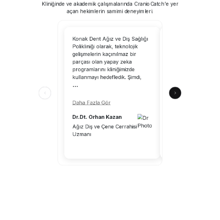
Kliniğinde ve akademik çalışmalarında CranioCatch'e yer
açan hekimlerin samimi deneyimleri.
Konak Dent Ağız ve Diş Sağlığı
CranioCatch’i kullanm
Polikliniği olarak, teknolojik
tarayabilirsiniz; yapa
gelişmelerin kaçınılmaz bir
uzmanlık alanımıza 
parçası olan yapay zeka
katkılar sağlayacaktır
programlarını kliniğimizde
CranioCatch, klinik ç
kullanmayı hedefledik. Şimdi,
ortamındaki hekimle
...
katkılar sunuyor.
...
Daha Fazla Gör
Daha Fazla Gör
Dr.Dt. Orhan Kazan
Dr.Dt. Aykut Önal
Ağız Diş ve Çene Cerrahisi
Uzmanı
Diş Hekimi