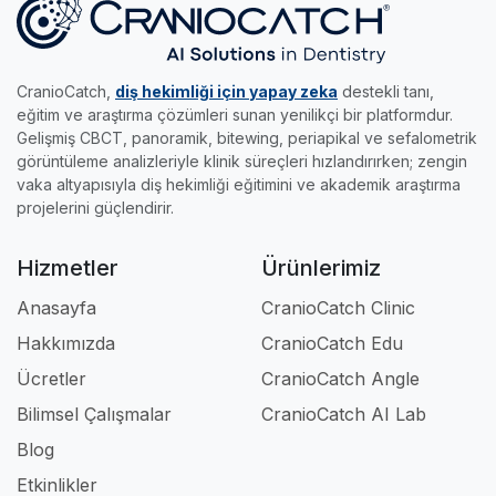
•
Edu Modülü:
Gerçek radyolojik vakalar ve
yakalayıp sertifikanızı kapın.
genç meslektaşlarımız için tasarlandı.
akıllı sınavlarla, klinikteki pratik eğitimini dilediği
her yere taşımak ve kendi hızında uzmanlaşmak
CranioCatch,
diş hekimliği için yapay zeka
destekli tanı,
isteyenlerin asistanıdır.
eğitim ve araştırma çözümleri sunan yenilikçi bir platformdur.
Gelişmiş CBCT, panoramik, bitewing, periapikal ve sefalometrik
Kısacası; klinikte, akademide ve eğitimde iş
görüntüleme analizleriyle klinik süreçleri hızlandırırken; zengin
akışınızı tamamen profesyonel hale getiren en
vaka altyapısıyla diş hekimliği eğitimini ve akademik araştırma
güçlü dijital ortağınızdır.
projelerini güçlendirir.
Hizmetler
Ürünlerimiz
Anasayfa
CranioCatch Clinic
Hakkımızda
CranioCatch Edu
Ücretler
CranioCatch Angle
Bilimsel Çalışmalar
CranioCatch AI Lab
Blog
Etkinlikler