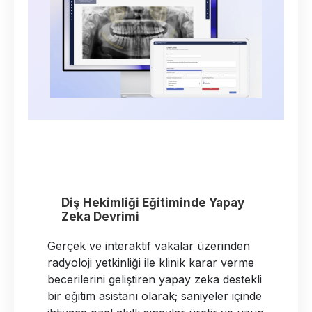
Ortodontide Kusursuz Açı: Yapay
Zeka Destekli Yüz Analizi
Geleneksel çizim yöntemlerini geride
bırakarak sefalometrik ölçümleri ve
detaylı yumuşak doku yüz analizlerini