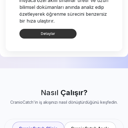
yapay zekayla saniyeler içinde milimetrik
hassasiyetle tamamlar; tüm teşhis, tedavi
ve takip sürecinizi tek bir akıllı panelde
birleştirir.
Detaylar
Nasıl
Çalışır?
CranioCatch'in iş akışınızı nasıl dönüştürdüğünü keşfedin.