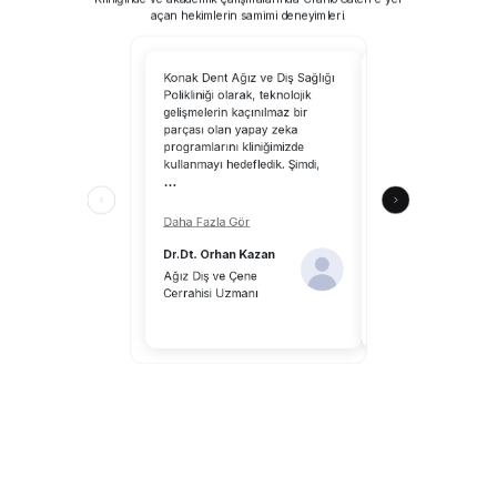
açan hekimlerin samimi deneyimleri.
Konak Dent Ağız ve Diş Sağlığı
CranioCatch’i kullanm
Polikliniği olarak, teknolojik
tarayabilirsiniz; yapa
gelişmelerin kaçınılmaz bir
uzmanlık alanımıza 
parçası olan yapay zeka
katkılar sağlayacaktır
programlarını kliniğimizde
CranioCatch, klinik ç
kullanmayı hedefledik. Şimdi,
ortamındaki hekimle
...
katkılar sunuyor.
...
Daha Fazla Gör
Daha Fazla Gör
Dr.Dt. Orhan Kazan
Dr.Dt. Aykut Önal
Ağız Diş ve Çene
Cerrahisi Uzmanı
Diş Hekimi