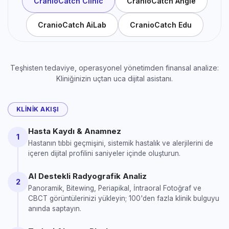
CranioCatch Clinic
CranioCatch Angle
CranioCatch AiLab
CranioCatch Edu
Teşhisten tedaviye, operasyonel yönetimden finansal analize:
Kliniğinizin uçtan uca dijital asistanı.
KLINIK AKIŞI
Hasta Kaydı & Anamnez
1
Hastanın tıbbi geçmişini, sistemik hastalık ve alerjilerini de
içeren dijital profilini saniyeler içinde oluşturun.
AI Destekli Radyografik Analiz
2
Panoramik, Bitewing, Periapikal, İntraoral Fotoğraf ve
CBCT görüntülerinizi yükleyin; 100'den fazla klinik bulguyu
anında saptayın.