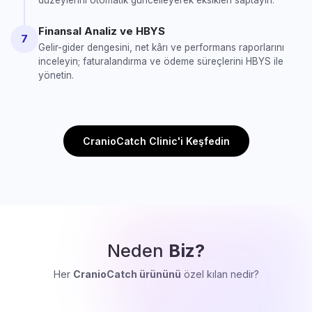
düzeylerini otomatik güncelleyerek eksikleri saptayın.
Finansal Analiz ve HBYS
7
Gelir-gider dengesini, net kârı ve performans raporlarını
inceleyin; faturalandırma ve ödeme süreçlerini HBYS ile
yönetin.
CranioCatch Clinic'i Keşfedin
Neden
Biz?
Her
CranioCatch ürününü
özel kılan nedir?