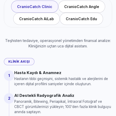
CranioCatch Clinic
CranioCatch Angle
CranioCatch AiLab
CranioCatch Edu
Teşhisten tedaviye, operasyonel yönetimden finansal analize:
Kliniğinizin uçtan uca dijital asistanı.
KLINIK AKIŞI
Hasta Kaydı & Anamnez
1
Hastanın tıbbi geçmişini, sistemik hastalık ve alerjilerini de
içeren dijital profilini saniyeler içinde oluşturun.
AI Destekli Radyografik Analiz
2
Panoramik, Bitewing, Periapikal, İntraoral Fotoğraf ve
CBCT görüntülerinizi yükleyin; 100'den fazla klinik bulguyu
anında saptayın.