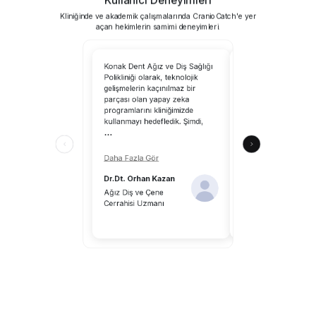
Kliniğinde ve akademik çalışmalarında CranioCatch'e yer
açan hekimlerin samimi deneyimleri.
Konak Dent Ağız ve Diş Sağlığı
CranioCatch’i kullanm
Polikliniği olarak, teknolojik
tarayabilirsiniz; yapa
gelişmelerin kaçınılmaz bir
uzmanlık alanımıza 
parçası olan yapay zeka
katkılar sağlayacaktır
programlarını kliniğimizde
CranioCatch, klinik ç
kullanmayı hedefledik. Şimdi,
ortamındaki hekimle
...
katkılar sunuyor.
...
Daha Fazla Gör
Daha Fazla Gör
Dr.Dt. Orhan Kazan
Dr.Dt. Aykut Önal
Ağız Diş ve Çene
Cerrahisi Uzmanı
Diş Hekimi