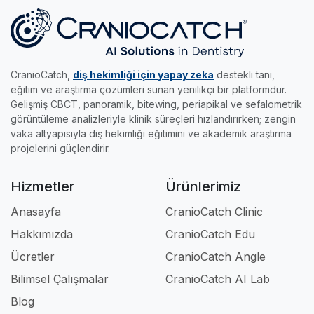
bilimsel analizler elde etmenize imkan tanır.
yapın, akıllı sınavları çözün ve %70 başarıyı
becerilerini keyifle uzmanlığa taşımak isteyen
•
Edu Modülü:
Gerçek radyolojik vakalar ve
yakalayıp sertifikanızı kapın.
genç meslektaşlarımız için tasarlandı.
akıllı sınavlarla, klinikteki pratik eğitimini dilediği
her yere taşımak ve kendi hızında uzmanlaşmak
CranioCatch,
diş hekimliği için yapay zeka
destekli tanı,
isteyenlerin asistanıdır.
eğitim ve araştırma çözümleri sunan yenilikçi bir platformdur.
Gelişmiş CBCT, panoramik, bitewing, periapikal ve sefalometrik
Kısacası; klinikte, akademide ve eğitimde iş
görüntüleme analizleriyle klinik süreçleri hızlandırırken; zengin
akışınızı tamamen profesyonel hale getiren en
vaka altyapısıyla diş hekimliği eğitimini ve akademik araştırma
güçlü dijital ortağınızdır.
projelerini güçlendirir.
Hizmetler
Ürünlerimiz
Anasayfa
CranioCatch Clinic
Hakkımızda
CranioCatch Edu
Ücretler
CranioCatch Angle
Bilimsel Çalışmalar
CranioCatch AI Lab
Blog