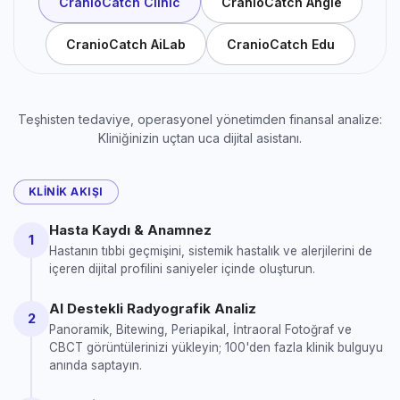
CranioCatch Clinic
CranioCatch Angle
CranioCatch AiLab
CranioCatch Edu
Teşhisten tedaviye, operasyonel yönetimden finansal analize:
Kliniğinizin uçtan uca dijital asistanı.
KLINIK AKIŞI
Hasta Kaydı & Anamnez
1
Hastanın tıbbi geçmişini, sistemik hastalık ve alerjilerini de
içeren dijital profilini saniyeler içinde oluşturun.
AI Destekli Radyografik Analiz
2
Panoramik, Bitewing, Periapikal, İntraoral Fotoğraf ve
CBCT görüntülerinizi yükleyin; 100'den fazla klinik bulguyu
anında saptayın.