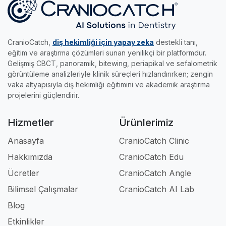
becerilerini keyifle uzmanlığa taşımak isteyen
•
Edu Modülü:
Gerçek radyolojik vakalar ve
yakalayıp sertifikanızı kapın.
genç meslektaşlarımız için tasarlandı.
akıllı sınavlarla, klinikteki pratik eğitimini dilediği
her yere taşımak ve kendi hızında uzmanlaşmak
CranioCatch,
diş hekimliği için yapay zeka
destekli tanı,
isteyenlerin asistanıdır.
eğitim ve araştırma çözümleri sunan yenilikçi bir platformdur.
Gelişmiş CBCT, panoramik, bitewing, periapikal ve sefalometrik
Kısacası; klinikte, akademide ve eğitimde iş
görüntüleme analizleriyle klinik süreçleri hızlandırırken; zengin
akışınızı tamamen profesyonel hale getiren en
vaka altyapısıyla diş hekimliği eğitimini ve akademik araştırma
güçlü dijital ortağınızdır.
projelerini güçlendirir.
Hizmetler
Ürünlerimiz
Anasayfa
CranioCatch Clinic
Hakkımızda
CranioCatch Edu
Ücretler
CranioCatch Angle
Bilimsel Çalışmalar
CranioCatch AI Lab
Blog
Etkinlikler