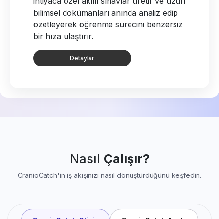
yapay zekayla saniyeler içinde milimetrik
hassasiyetle tamamlar; tüm teşhis, tedavi
ve takip sürecinizi tek bir akıllı panelde
birleştirir.
Detaylar
Nasıl
Çalışır?
CranioCatch'in iş akışınızı nasıl dönüştürdüğünü keşfedin.