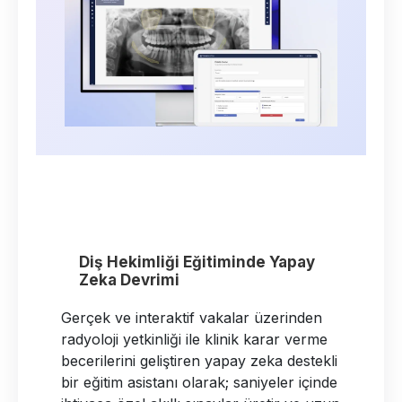
Ortodontide Kusursuz Açı: Yapay
Zeka Destekli Yüz Analizi
Geleneksel çizim yöntemlerini geride
bırakarak sefalometrik ölçümleri ve
detaylı yumuşak doku yüz analizlerini