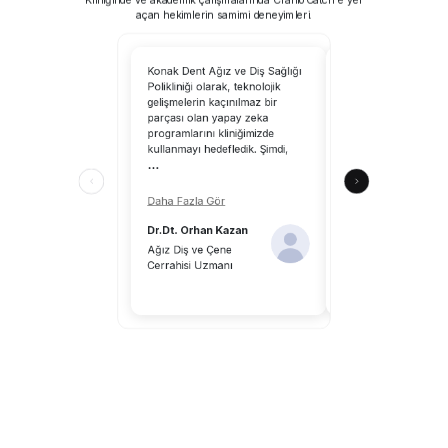
açan hekimlerin samimi deneyimleri.
Konak Dent Ağız ve Diş Sağlığı
CranioCatch’i kullanm
Polikliniği olarak, teknolojik
tarayabilirsiniz; yapa
gelişmelerin kaçınılmaz bir
uzmanlık alanımıza 
parçası olan yapay zeka
katkılar sağlayacaktır
programlarını kliniğimizde
CranioCatch, klinik ç
kullanmayı hedefledik. Şimdi,
ortamındaki hekimle
...
katkılar sunuyor.
...
Daha Fazla Gör
Daha Fazla Gör
Dr.Dt. Orhan Kazan
Dr.Dt. Aykut Önal
Ağız Diş ve Çene
Cerrahisi Uzmanı
Diş Hekimi