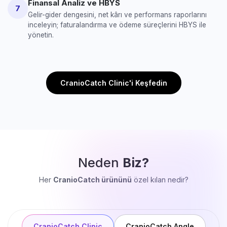
Finansal Analiz ve HBYS
7
Gelir-gider dengesini, net kârı ve performans raporlarını
inceleyin; faturalandırma ve ödeme süreçlerini HBYS ile
yönetin.
CranioCatch Clinic'i Keşfedin
Neden
Biz?
Her
CranioCatch ürününü
özel kılan nedir?
CranioCatch Clinic
CranioCatch Angle