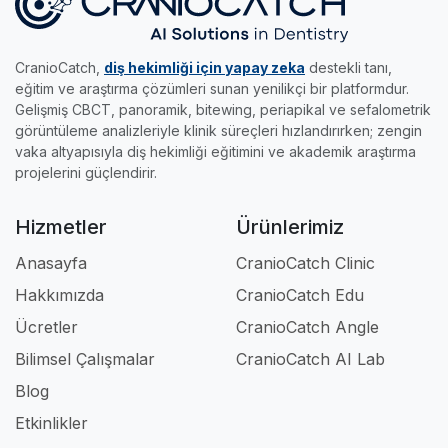
•
Edu Modülü:
Gerçek radyolojik vakalar ve
yakalayıp sertifikanızı kapın.
genç meslektaşlarımız için tasarlandı.
akıllı sınavlarla, klinikteki pratik eğitimini dilediği
her yere taşımak ve kendi hızında uzmanlaşmak
CranioCatch,
diş hekimliği için yapay zeka
destekli tanı,
isteyenlerin asistanıdır.
eğitim ve araştırma çözümleri sunan yenilikçi bir platformdur.
Gelişmiş CBCT, panoramik, bitewing, periapikal ve sefalometrik
Kısacası; klinikte, akademide ve eğitimde iş
görüntüleme analizleriyle klinik süreçleri hızlandırırken; zengin
akışınızı tamamen profesyonel hale getiren en
vaka altyapısıyla diş hekimliği eğitimini ve akademik araştırma
güçlü dijital ortağınızdır.
projelerini güçlendirir.
Hizmetler
Ürünlerimiz
Anasayfa
CranioCatch Clinic
Hakkımızda
CranioCatch Edu
Ücretler
CranioCatch Angle
Bilimsel Çalışmalar
CranioCatch AI Lab
Blog
Etkinlikler