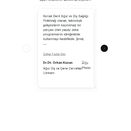
Konak Dent Ağız ve Diş Sağlığı
CranioCatch’i kullanm
Polikliniği olarak, teknolojik
tarayabilirsiniz; yapa
gelişmelerin kaçınılmaz bir
uzmanlık alanımıza 
parçası olan yapay zeka
katkılar sağlayacaktır
programlarını kliniğimizde
CranioCatch, klinik ç
kullanmayı hedefledik. Şimdi,
ortamındaki hekimle
...
katkılar sunuyor.
...
Daha Fazla Gör
Daha Fazla Gör
Dr.Dt. Orhan Kazan
Dr.Dt. Aykut Önal
Ağız Diş ve Çene Cerrahisi
Uzmanı
Diş Hekimi