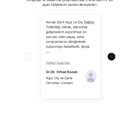
açan hekimlerin samimi deneyimleri.
Konak Dent Ağız ve Diş Sağlığı
CranioCatch’i kullanm
Polikliniği olarak, teknolojik
tarayabilirsiniz; yapa
gelişmelerin kaçınılmaz bir
uzmanlık alanımıza 
parçası olan yapay zeka
katkılar sağlayacaktır
programlarını kliniğimizde
CranioCatch, klinik ç
kullanmayı hedefledik. Şimdi,
ortamındaki hekimle
...
katkılar sunuyor.
...
Daha Fazla Gör
Daha Fazla Gör
Dr.Dt. Orhan Kazan
Dr.Dt. Aykut Önal
Ağız Diş ve Çene
Cerrahisi Uzmanı
Diş Hekimi