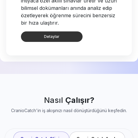
yapay zekayla saniyeler içinde milimetrik
hassasiyetle tamamlar; tüm teşhis, tedavi
ve takip sürecinizi tek bir akıllı panelde
birleştirir.
Detaylar
Nasıl
Çalışır?
CranioCatch'in iş akışınızı nasıl dönüştürdüğünü keşfedin.