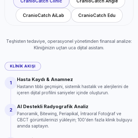
CranioCatch Clinic
CranioCatch Angle
CranioCatch AiLab
CranioCatch Edu
Teşhisten tedaviye, operasyonel yönetimden finansal analize:
Kliniğinizin uçtan uca dijital asistanı.
KLINIK AKIŞI
Hasta Kaydı & Anamnez
1
Hastanın tıbbi geçmişini, sistemik hastalık ve alerjilerini de
içeren dijital profilini saniyeler içinde oluşturun.
AI Destekli Radyografik Analiz
2
Panoramik, Bitewing, Periapikal, İntraoral Fotoğraf ve
CBCT görüntülerinizi yükleyin; 100'den fazla klinik bulguyu
anında saptayın.