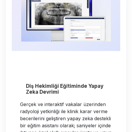
Ortodontide Kusursuz Açı: Yapay
Zeka Destekli Yüz Analizi
Geleneksel çizim yöntemlerini geride
bırakarak sefalometrik ölçümleri ve
detaylı yumuşak doku yüz analizlerini