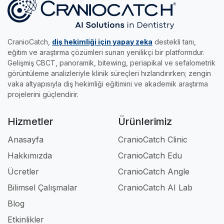
becerilerini keyifle uzmanlığa taşımak isteyen
•
Edu Modülü:
Gerçek radyolojik vakalar ve
yakalayıp sertifikanızı kapın.
genç meslektaşlarımız için tasarlandı.
akıllı sınavlarla, klinikteki pratik eğitimini dilediği
her yere taşımak ve kendi hızında uzmanlaşmak
CranioCatch,
diş hekimliği için yapay zeka
destekli tanı,
isteyenlerin asistanıdır.
eğitim ve araştırma çözümleri sunan yenilikçi bir platformdur.
Gelişmiş CBCT, panoramik, bitewing, periapikal ve sefalometrik
Kısacası; klinikte, akademide ve eğitimde iş
görüntüleme analizleriyle klinik süreçleri hızlandırırken; zengin
akışınızı tamamen profesyonel hale getiren en
vaka altyapısıyla diş hekimliği eğitimini ve akademik araştırma
güçlü dijital ortağınızdır.
projelerini güçlendirir.
Hizmetler
Ürünlerimiz
Anasayfa
CranioCatch Clinic
Hakkımızda
CranioCatch Edu
Ücretler
CranioCatch Angle
Bilimsel Çalışmalar
CranioCatch AI Lab
Blog
Etkinlikler