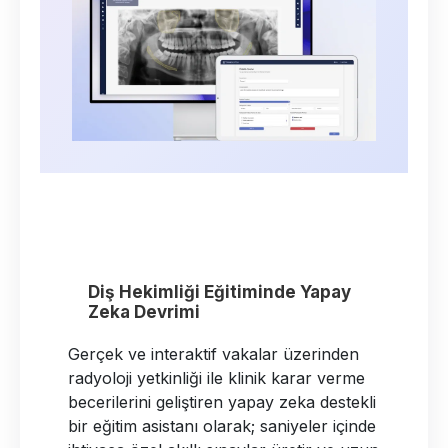
Ortodontide Kusursuz Açı: Yapay
Zeka Destekli Yüz Analizi
Geleneksel çizim yöntemlerini geride
bırakarak sefalometrik ölçümleri ve
detaylı yumuşak doku yüz analizlerini