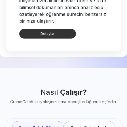
yapay zekayla saniyeler içinde milimetrik
hassasiyetle tamamlar; tüm teşhis, tedavi
ve takip sürecinizi tek bir akıllı panelde
birleştirir.
Detaylar
Nasıl
Çalışır?
CranioCatch'in iş akışınızı nasıl dönüştürdüğünü keşfedin.