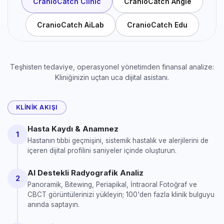
CranioCatch Clinic
CranioCatch Angle
CranioCatch AiLab
CranioCatch Edu
Teşhisten tedaviye, operasyonel yönetimden finansal analize:
Kliniğinizin uçtan uca dijital asistanı.
KLINIK AKIŞI
Hasta Kaydı & Anamnez
1
Hastanın tıbbi geçmişini, sistemik hastalık ve alerjilerini de
içeren dijital profilini saniyeler içinde oluşturun.
AI Destekli Radyografik Analiz
2
Panoramik, Bitewing, Periapikal, İntraoral Fotoğraf ve
CBCT görüntülerinizi yükleyin; 100'den fazla klinik bulguyu
anında saptayın.