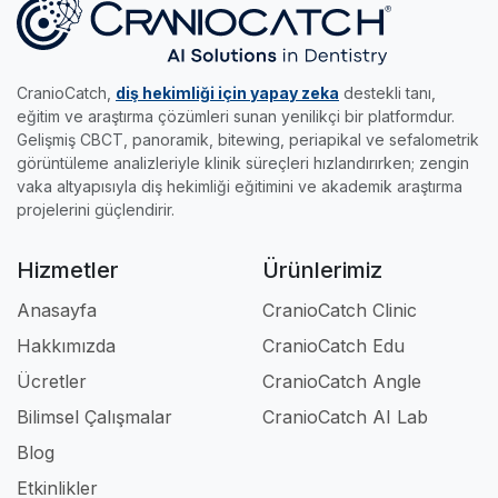
becerilerini keyifle uzmanlığa taşımak isteyen
•
Edu Modülü:
Gerçek radyolojik vakalar ve
yakalayıp sertifikanızı kapın.
genç meslektaşlarımız için tasarlandı.
akıllı sınavlarla, klinikteki pratik eğitimini dilediği
her yere taşımak ve kendi hızında uzmanlaşmak
CranioCatch,
diş hekimliği için yapay zeka
destekli tanı,
isteyenlerin asistanıdır.
eğitim ve araştırma çözümleri sunan yenilikçi bir platformdur.
Gelişmiş CBCT, panoramik, bitewing, periapikal ve sefalometrik
Kısacası; klinikte, akademide ve eğitimde iş
görüntüleme analizleriyle klinik süreçleri hızlandırırken; zengin
akışınızı tamamen profesyonel hale getiren en
vaka altyapısıyla diş hekimliği eğitimini ve akademik araştırma
güçlü dijital ortağınızdır.
projelerini güçlendirir.
Hizmetler
Ürünlerimiz
Anasayfa
CranioCatch Clinic
Hakkımızda
CranioCatch Edu
Ücretler
CranioCatch Angle
Bilimsel Çalışmalar
CranioCatch AI Lab
Blog
Etkinlikler