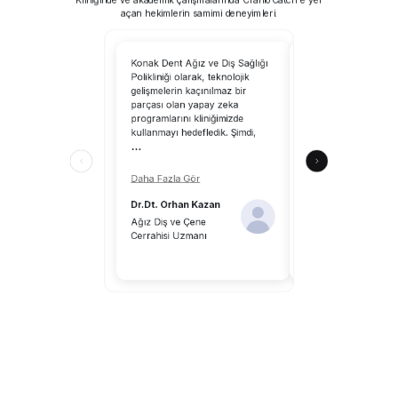
açan hekimlerin samimi deneyimleri.
Konak Dent Ağız ve Diş Sağlığı
CranioCatch’i kullanm
Polikliniği olarak, teknolojik
tarayabilirsiniz; yapa
gelişmelerin kaçınılmaz bir
uzmanlık alanımıza 
parçası olan yapay zeka
katkılar sağlayacaktır
programlarını kliniğimizde
CranioCatch, klinik ç
kullanmayı hedefledik. Şimdi,
ortamındaki hekimle
...
katkılar sunuyor.
...
Daha Fazla Gör
Daha Fazla Gör
Dr.Dt. Orhan Kazan
Dr.Dt. Aykut Önal
Ağız Diş ve Çene
Cerrahisi Uzmanı
Diş Hekimi