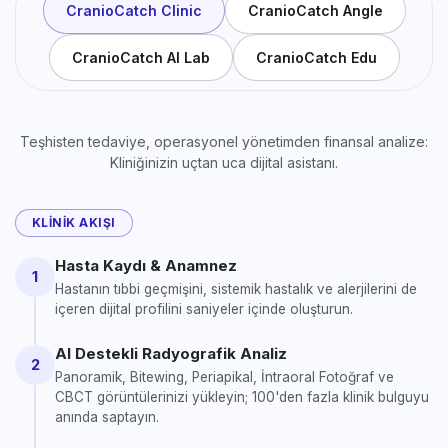
CranioCatch Clinic
CranioCatch Angle
CranioCatch AI Lab
CranioCatch Edu
Teşhisten tedaviye, operasyonel yönetimden finansal analize:
Kliniğinizin uçtan uca dijital asistanı.
KLINIK AKIŞI
Hasta Kaydı & Anamnez
1
Hastanın tıbbi geçmişini, sistemik hastalık ve alerjilerini de
içeren dijital profilini saniyeler içinde oluşturun.
AI Destekli Radyografik Analiz
2
Panoramik, Bitewing, Periapikal, İntraoral Fotoğraf ve
CBCT görüntülerinizi yükleyin; 100'den fazla klinik bulguyu
anında saptayın.