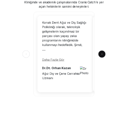
Kliniğinde ve akademik çalışmalarında CranioCatch'e yer
açan hekimlerin samimi deneyimleri.
Konak Dent Ağız ve Diş Sağlığı
CranioCatch’i kullanm
Polikliniği olarak, teknolojik
tarayabilirsiniz; yapa
gelişmelerin kaçınılmaz bir
uzmanlık alanımıza 
parçası olan yapay zeka
katkılar sağlayacaktır
programlarını kliniğimizde
CranioCatch, klinik ç
kullanmayı hedefledik. Şimdi,
ortamındaki hekimle
...
katkılar sunuyor.
...
Daha Fazla Gör
Daha Fazla Gör
Dr.Dt. Orhan Kazan
Dr.Dt. Aykut Önal
Ağız Diş ve Çene Cerrahisi
Uzmanı
Diş Hekimi