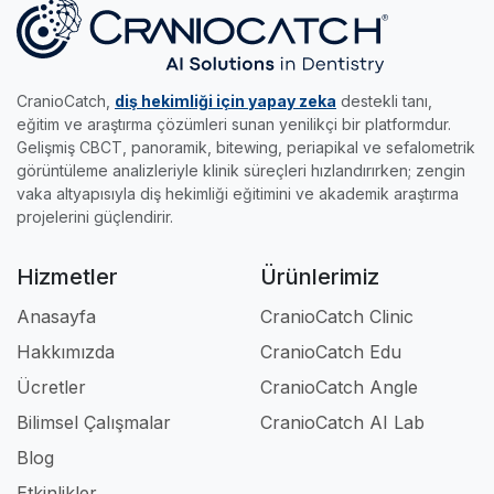
bilimsel analizler elde etmenize imkan tanır.
yapın, akıllı sınavları çözün ve %70 başarıyı
becerilerini keyifle uzmanlığa taşımak isteyen
•
Edu Modülü:
Gerçek radyolojik vakalar ve
yakalayıp sertifikanızı kapın.
genç meslektaşlarımız için tasarlandı.
akıllı sınavlarla, klinikteki pratik eğitimini dilediği
her yere taşımak ve kendi hızında uzmanlaşmak
CranioCatch,
diş hekimliği için yapay zeka
destekli tanı,
isteyenlerin asistanıdır.
eğitim ve araştırma çözümleri sunan yenilikçi bir platformdur.
Gelişmiş CBCT, panoramik, bitewing, periapikal ve sefalometrik
Kısacası; klinikte, akademide ve eğitimde iş
görüntüleme analizleriyle klinik süreçleri hızlandırırken; zengin
akışınızı tamamen profesyonel hale getiren en
vaka altyapısıyla diş hekimliği eğitimini ve akademik araştırma
güçlü dijital ortağınızdır.
projelerini güçlendirir.
Hizmetler
Ürünlerimiz
Anasayfa
CranioCatch Clinic
Hakkımızda
CranioCatch Edu
Ücretler
CranioCatch Angle
Bilimsel Çalışmalar
CranioCatch AI Lab
Blog
Etkinlikler