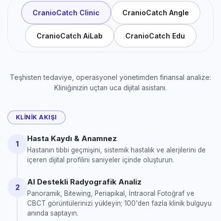
CranioCatch Clinic
CranioCatch Angle
CranioCatch AiLab
CranioCatch Edu
Teşhisten tedaviye, operasyonel yönetimden finansal analize:
Kliniğinizin uçtan uca dijital asistanı.
KLINIK AKIŞI
Hasta Kaydı & Anamnez
1
Hastanın tıbbi geçmişini, sistemik hastalık ve alerjilerini de
içeren dijital profilini saniyeler içinde oluşturun.
AI Destekli Radyografik Analiz
2
Panoramik, Bitewing, Periapikal, İntraoral Fotoğraf ve
CBCT görüntülerinizi yükleyin; 100'den fazla klinik bulguyu
anında saptayın.