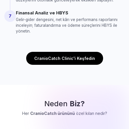
düzeylerini otomatik güncelleyerek eksikleri saptayın.
Finansal Analiz ve HBYS
7
Gelir-gider dengesini, net kârı ve performans raporlarını
inceleyin; faturalandırma ve ödeme süreçlerini HBYS ile
yönetin.
CranioCatch Clinic'i Keşfedin
Neden
Biz?
Her
CranioCatch ürününü
özel kılan nedir?