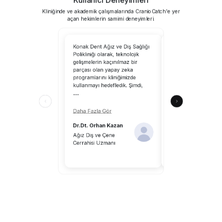
Kliniğinde ve akademik çalışmalarında CranioCatch'e yer
açan hekimlerin samimi deneyimleri.
Konak Dent Ağız ve Diş Sağlığı
CranioCatch’i kullanm
Polikliniği olarak, teknolojik
tarayabilirsiniz; yapa
gelişmelerin kaçınılmaz bir
uzmanlık alanımıza 
parçası olan yapay zeka
katkılar sağlayacaktır
programlarını kliniğimizde
CranioCatch, klinik ç
kullanmayı hedefledik. Şimdi,
ortamındaki hekimle
...
katkılar sunuyor.
...
Daha Fazla Gör
Daha Fazla Gör
Dr.Dt. Orhan Kazan
Dr.Dt. Aykut Önal
Ağız Diş ve Çene
Cerrahisi Uzmanı
Diş Hekimi