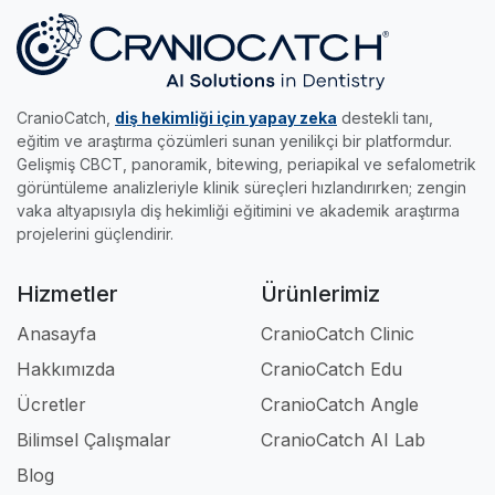
bilimsel analizler elde etmenize imkan tanır.
yapın, akıllı sınavları çözün ve %70 başarıyı
becerilerini keyifle uzmanlığa taşımak isteyen
•
Edu Modülü:
Gerçek radyolojik vakalar ve
yakalayıp sertifikanızı kapın.
genç meslektaşlarımız için tasarlandı.
akıllı sınavlarla, klinikteki pratik eğitimini dilediği
her yere taşımak ve kendi hızında uzmanlaşmak
CranioCatch,
diş hekimliği için yapay zeka
destekli tanı,
isteyenlerin asistanıdır.
eğitim ve araştırma çözümleri sunan yenilikçi bir platformdur.
Gelişmiş CBCT, panoramik, bitewing, periapikal ve sefalometrik
Kısacası; klinikte, akademide ve eğitimde iş
görüntüleme analizleriyle klinik süreçleri hızlandırırken; zengin
akışınızı tamamen profesyonel hale getiren en
vaka altyapısıyla diş hekimliği eğitimini ve akademik araştırma
güçlü dijital ortağınızdır.
projelerini güçlendirir.
Hizmetler
Ürünlerimiz
Anasayfa
CranioCatch Clinic
Hakkımızda
CranioCatch Edu
Ücretler
CranioCatch Angle
Bilimsel Çalışmalar
CranioCatch AI Lab
Blog