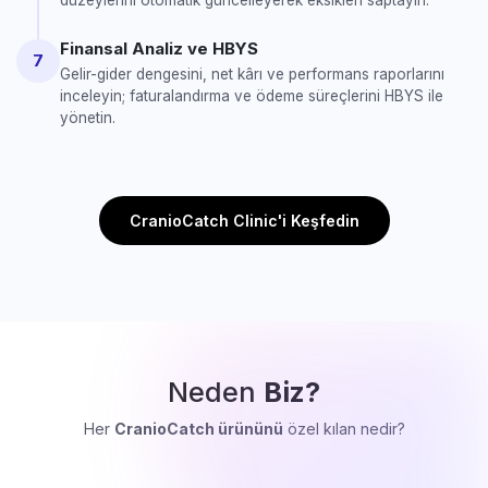
düzeylerini otomatik güncelleyerek eksikleri saptayın.
Finansal Analiz ve HBYS
7
Gelir-gider dengesini, net kârı ve performans raporlarını
inceleyin; faturalandırma ve ödeme süreçlerini HBYS ile
yönetin.
CranioCatch Clinic'i Keşfedin
Neden
Biz?
Her
CranioCatch ürününü
özel kılan nedir?