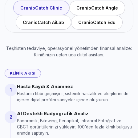
CranioCatch Clinic
CranioCatch Angle
CranioCatch AiLab
CranioCatch Edu
Teşhisten tedaviye, operasyonel yönetimden finansal analize:
Kliniğinizin uçtan uca dijital asistanı.
KLINIK AKIŞI
Hasta Kaydı & Anamnez
1
Hastanın tıbbi geçmişini, sistemik hastalık ve alerjilerini de
içeren dijital profilini saniyeler içinde oluşturun.
AI Destekli Radyografik Analiz
2
Panoramik, Bitewing, Periapikal, İntraoral Fotoğraf ve
CBCT görüntülerinizi yükleyin; 100'den fazla klinik bulguyu
anında saptayın.