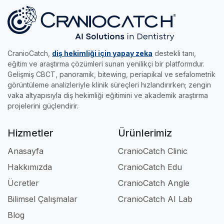
bilimsel analizler elde etmenize imkan tanır.
yapın, akıllı sınavları çözün ve %70 başarıyı
becerilerini keyifle uzmanlığa taşımak isteyen
•
Edu Modülü:
Gerçek radyolojik vakalar ve
yakalayıp sertifikanızı kapın.
genç meslektaşlarımız için tasarlandı.
akıllı sınavlarla, klinikteki pratik eğitimini dilediği
her yere taşımak ve kendi hızında uzmanlaşmak
CranioCatch,
diş hekimliği için yapay zeka
destekli tanı,
isteyenlerin asistanıdır.
eğitim ve araştırma çözümleri sunan yenilikçi bir platformdur.
Gelişmiş CBCT, panoramik, bitewing, periapikal ve sefalometrik
Kısacası; klinikte, akademide ve eğitimde iş
görüntüleme analizleriyle klinik süreçleri hızlandırırken; zengin
akışınızı tamamen profesyonel hale getiren en
vaka altyapısıyla diş hekimliği eğitimini ve akademik araştırma
güçlü dijital ortağınızdır.
projelerini güçlendirir.
Hizmetler
Ürünlerimiz
Anasayfa
CranioCatch Clinic
Hakkımızda
CranioCatch Edu
Ücretler
CranioCatch Angle
Bilimsel Çalışmalar
CranioCatch AI Lab
Blog