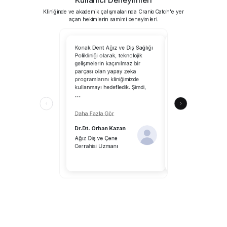
Kliniğinde ve akademik çalışmalarında CranioCatch'e yer
açan hekimlerin samimi deneyimleri.
Konak Dent Ağız ve Diş Sağlığı
CranioCatch’i kullanm
Polikliniği olarak, teknolojik
tarayabilirsiniz; yapa
gelişmelerin kaçınılmaz bir
uzmanlık alanımıza 
parçası olan yapay zeka
katkılar sağlayacaktır
programlarını kliniğimizde
CranioCatch, klinik ç
kullanmayı hedefledik. Şimdi,
ortamındaki hekimle
...
katkılar sunuyor.
...
Daha Fazla Gör
Daha Fazla Gör
Dr.Dt. Orhan Kazan
Dr.Dt. Aykut Önal
Ağız Diş ve Çene
Cerrahisi Uzmanı
Diş Hekimi