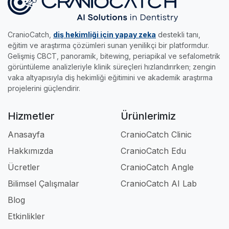
•
Edu Modülü:
Gerçek radyolojik vakalar ve
yakalayıp sertifikanızı kapın.
genç meslektaşlarımız için tasarlandı.
akıllı sınavlarla, klinikteki pratik eğitimini dilediği
her yere taşımak ve kendi hızında uzmanlaşmak
CranioCatch,
diş hekimliği için yapay zeka
destekli tanı,
isteyenlerin asistanıdır.
eğitim ve araştırma çözümleri sunan yenilikçi bir platformdur.
Gelişmiş CBCT, panoramik, bitewing, periapikal ve sefalometrik
Kısacası; klinikte, akademide ve eğitimde iş
görüntüleme analizleriyle klinik süreçleri hızlandırırken; zengin
akışınızı tamamen profesyonel hale getiren en
vaka altyapısıyla diş hekimliği eğitimini ve akademik araştırma
güçlü dijital ortağınızdır.
projelerini güçlendirir.
Hizmetler
Ürünlerimiz
Anasayfa
CranioCatch Clinic
Hakkımızda
CranioCatch Edu
Ücretler
CranioCatch Angle
Bilimsel Çalışmalar
CranioCatch AI Lab
Blog
Etkinlikler