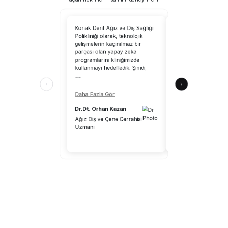
Konak Dent Ağız ve Diş Sağlığı
CranioCatch’i kullanm
Polikliniği olarak, teknolojik
tarayabilirsiniz; yapa
gelişmelerin kaçınılmaz bir
uzmanlık alanımıza 
parçası olan yapay zeka
katkılar sağlayacaktır
programlarını kliniğimizde
CranioCatch, klinik ç
kullanmayı hedefledik. Şimdi,
ortamındaki hekimle
...
katkılar sunuyor.
...
Daha Fazla Gör
Daha Fazla Gör
Dr.Dt. Orhan Kazan
Dr.Dt. Aykut Önal
Ağız Diş ve Çene Cerrahisi
Uzmanı
Diş Hekimi