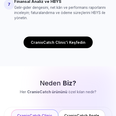
Finansal Analiz ve HBYS
7
Gelir-gider dengesini, net kârı ve performans raporlarını
inceleyin; faturalandırma ve ödeme süreçlerini HBYS ile
yönetin.
CranioCatch Clinic'i Keşfedin
Neden
Biz?
Her
CranioCatch ürününü
özel kılan nedir?
CranioCatch Clinic
CranioCatch Angle