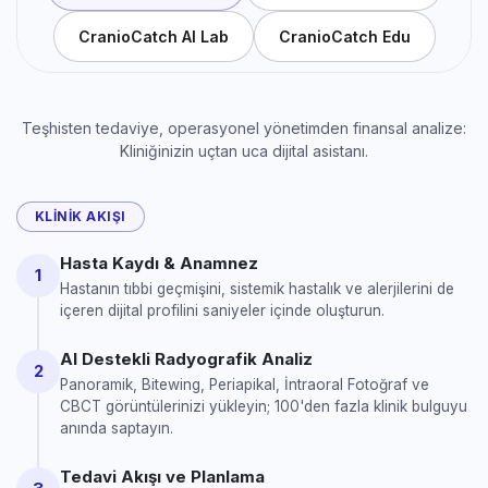
CranioCatch AI Lab
CranioCatch Edu
Teşhisten tedaviye, operasyonel yönetimden finansal analize:
Kliniğinizin uçtan uca dijital asistanı.
KLINIK AKIŞI
Hasta Kaydı & Anamnez
1
Hastanın tıbbi geçmişini, sistemik hastalık ve alerjilerini de
içeren dijital profilini saniyeler içinde oluşturun.
AI Destekli Radyografik Analiz
2
Panoramik, Bitewing, Periapikal, İntraoral Fotoğraf ve
CBCT görüntülerinizi yükleyin; 100'den fazla klinik bulguyu
anında saptayın.
Tedavi Akışı ve Planlama