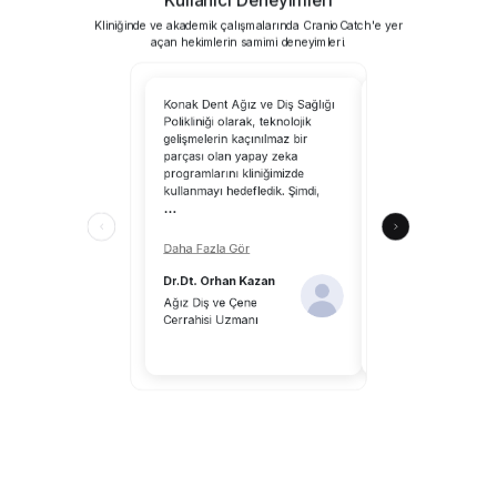
Kliniğinde ve akademik çalışmalarında CranioCatch'e yer
açan hekimlerin samimi deneyimleri.
Konak Dent Ağız ve Diş Sağlığı
CranioCatch’i kullanm
Polikliniği olarak, teknolojik
tarayabilirsiniz; yapa
gelişmelerin kaçınılmaz bir
uzmanlık alanımıza 
parçası olan yapay zeka
katkılar sağlayacaktır
programlarını kliniğimizde
CranioCatch, klinik ç
kullanmayı hedefledik. Şimdi,
ortamındaki hekimle
...
katkılar sunuyor.
...
Daha Fazla Gör
Daha Fazla Gör
Dr.Dt. Orhan Kazan
Dr.Dt. Aykut Önal
Ağız Diş ve Çene
Cerrahisi Uzmanı
Diş Hekimi