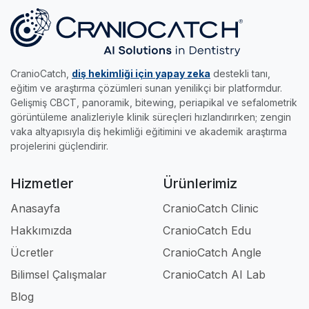
bilimsel analizler elde etmenize imkan tanır.
yapın, akıllı sınavları çözün ve %70 başarıyı
becerilerini keyifle uzmanlığa taşımak isteyen
•
Edu Modülü:
Gerçek radyolojik vakalar ve
yakalayıp sertifikanızı kapın.
genç meslektaşlarımız için tasarlandı.
akıllı sınavlarla, klinikteki pratik eğitimini dilediği
her yere taşımak ve kendi hızında uzmanlaşmak
CranioCatch,
diş hekimliği için yapay zeka
destekli tanı,
isteyenlerin asistanıdır.
eğitim ve araştırma çözümleri sunan yenilikçi bir platformdur.
Gelişmiş CBCT, panoramik, bitewing, periapikal ve sefalometrik
Kısacası; klinikte, akademide ve eğitimde iş
görüntüleme analizleriyle klinik süreçleri hızlandırırken; zengin
akışınızı tamamen profesyonel hale getiren en
vaka altyapısıyla diş hekimliği eğitimini ve akademik araştırma
güçlü dijital ortağınızdır.
projelerini güçlendirir.
Hizmetler
Ürünlerimiz
Anasayfa
CranioCatch Clinic
Hakkımızda
CranioCatch Edu
Ücretler
CranioCatch Angle
Bilimsel Çalışmalar
CranioCatch AI Lab
Blog