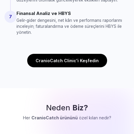
düzeylerini otomatik güncelleyerek eksikleri saptayın.
Finansal Analiz ve HBYS
7
Gelir-gider dengesini, net kârı ve performans raporlarını
inceleyin; faturalandırma ve ödeme süreçlerini HBYS ile
yönetin.
CranioCatch Clinic'i Keşfedin
Neden
Biz?
Her
CranioCatch ürününü
özel kılan nedir?