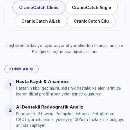
CranioCatch Clinic
CranioCatch Angle
CranioCatch AiLab
CranioCatch Edu
Teşhisten tedaviye, operasyonel yönetimden finansal analize:
Kliniğinizin uçtan uca dijital asistanı.
KLINIK AKIŞI
Hasta Kaydı & Anamnez
1
Hastanın tıbbi geçmişini, sistemik hastalık ve alerjilerini de
içeren dijital profilini saniyeler içinde oluşturun.
AI Destekli Radyografik Analiz
2
Panoramik, Bitewing, Periapikal, İntraoral Fotoğraf ve
CBCT görüntülerinizi yükleyin; 100'den fazla klinik bulguyu
anında saptayın.